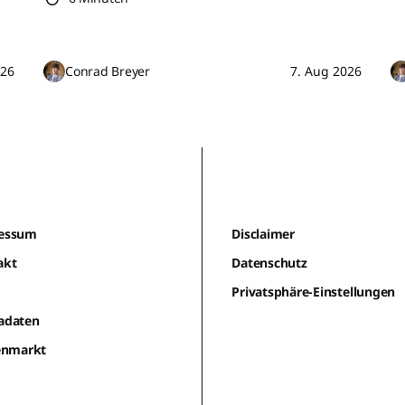
026
Conrad Breyer
7. Aug 2026
essum
Disclaimer
akt
Datenschutz
m
Privatsphäre-Einstellungen
adaten
lenmarkt