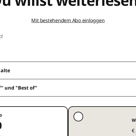
u willst weiterlese
Mit bestehendem Abo einloggen
o!
halte
f" und "Best of"
o
W
0
€
e