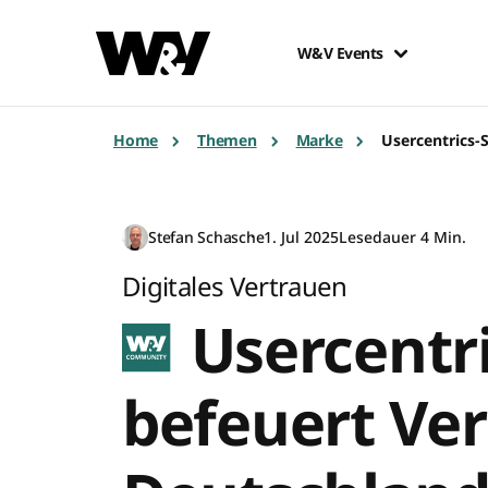
W&V Events
Home
Themen
Marke
Usercentrics-
Stefan Schasche
1. Jul 2025
Lesedauer 4 Min.
Digitales Vertrauen
Usercentri
befeuert Ver