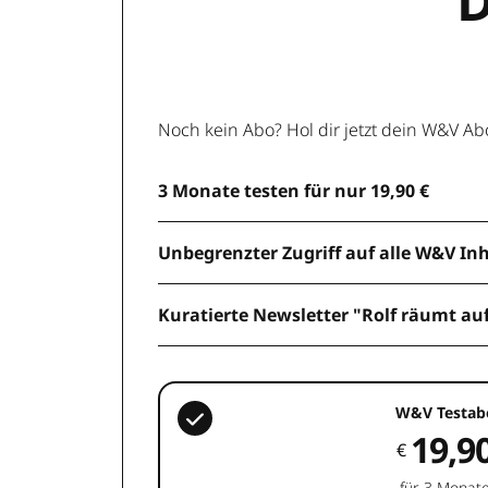
D
Noch kein Abo? Hol dir jetzt dein W&V Ab
3 Monate testen für nur 19,90 €
Unbegrenzter Zugriff auf alle W&V In
Kuratierte Newsletter "Rolf räumt au
W&V Testab
19,9
€
für 3 Monat