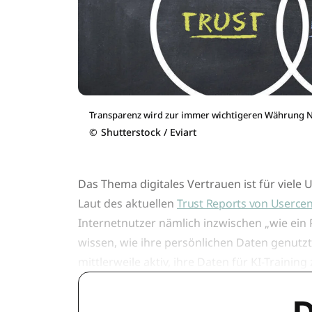
Transparenz wird zur immer wichtigeren Währung N
©
Shutterstock / Eviart
Das Thema digitales Vertrauen ist für viel
Laut des aktuellen
Trust Reports von Usercen
Internetnutzer nämlich inzwischen „wie ein 
wissen, wie ihre persönlichen Daten genutz
mittlerweile aktiv, ihre Daten für KI-Training