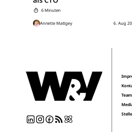
6 Minuten
Annette Mattgey
6. Aug 2
Impr
Kont
Tea
Medi
Stel