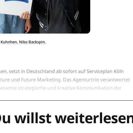
ie Kuhnhen, Niko Backspin.
en, setzt in Deutschland ab sofort auf Serviceplan Köln
lture und Future Marketing. Das Agenturtrio verantwortet
 gesamte strategische und kreative Kommunikation der
u willst weiterlese