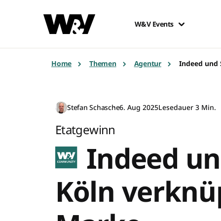
W&V Events
Home
Themen
Agentur
Indeed und 
Stefan Schasche
6. Aug 2025
Lesedauer 3 Min.
Etatgewinn
Indeed un
Köln verknü