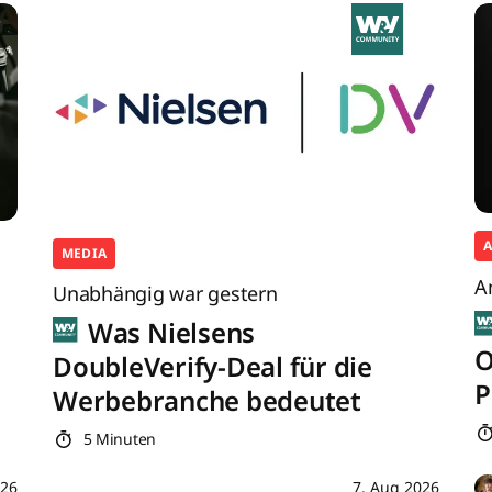
MEDIA
A
Unabhängig war gestern
Was Nielsens
O
DoubleVerify-Deal für die
P
Werbebranche bedeutet
5 Minuten
026
7. Aug 2026