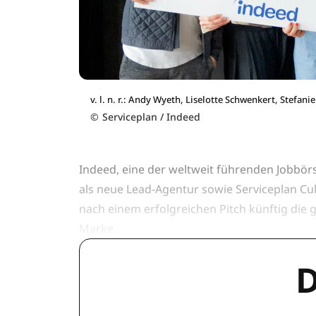
v. l. n. r.: Andy Wyeth, Liselotte Schwenkert, Stefan
©
Serviceplan / Indeed
Indeed, eine der weltweit führenden Jobbörs
als neue Lead-Agentur sowie Serviceplan Cu
nach einem erfolgreichen Pitch künftig die
Marke.
D