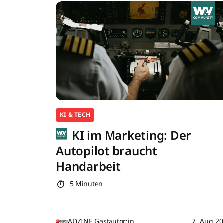
KI & TECH
KI im Marketing: Der
Autopilot braucht
Handarbeit
5 Minuten
ADZINE Gastautor:in
7. Aug 2