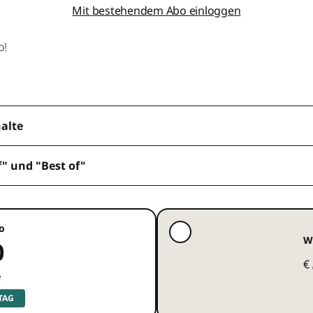
Mit bestehendem Abo einloggen
o!
halte
f" und "Best of"
o
W
0
€
e
 TAG