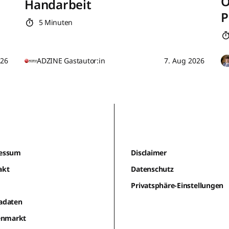
O
Handarbeit
P
5 Minuten
026
ADZINE Gastautor:in
7. Aug 2026
essum
Disclaimer
akt
Datenschutz
m
Privatsphäre-Einstellungen
adaten
lenmarkt