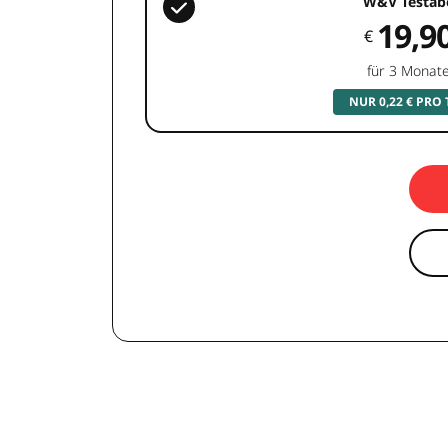
W&V Testab
19,9
€
für 3 Monat
NUR 0,22 € PRO