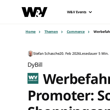
W&V Events
Home
Themen
Commerce
Werbefahr
Stefan Schasche
20. Feb 2026
Lesedauer 5 Min.
DyBill
Werbefahr
Promoter: S