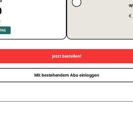
o
W
0
€
e
 TAG
Jetzt bestellen!
Mit bestehendem Abo einloggen