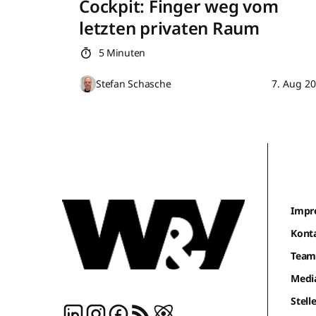
Cockpit: Finger weg vom
letzten privaten Raum
5 Minuten
Stefan Schasche
7. Aug 2
Impr
Kont
Tea
Medi
Stel