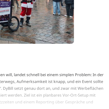
 will, landet schnell bei einem simplen Problem: In der
terwegs, Aufmerksamkeit ist knapp, und ein Event sollte
. DyBill setzt genau dort an, und zwar mit Werbeflächen
ert werden. Ziel ist ein planbares Vor-Ort-Setup mit
atzzeiten und einem Reporting über Gespräche und