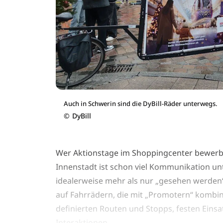
Auch in Schwerin sind die DyBill-Räder unterwegs.
©
DyBill
Wer Aktionstage im Shoppingcenter bewerben
Innenstadt ist schon viel Kommunikation un
idealerweise mehr als nur „gesehen werden“
auf Fahrrädern, die mit „Promotern“ kombini
definierten Routen und Stopps, festen Eins
Interaktionen.