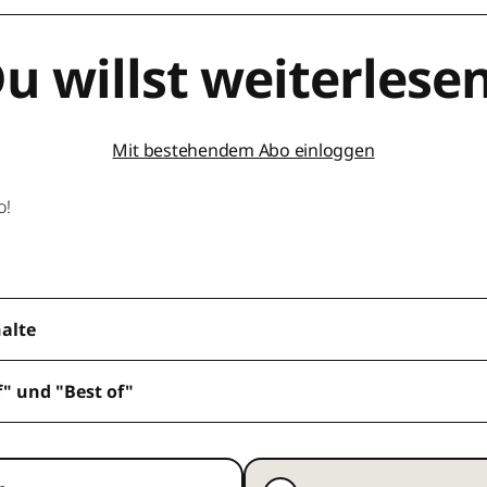
u willst weiterlese
Mit bestehendem Abo einloggen
o!
halte
f" und "Best of"