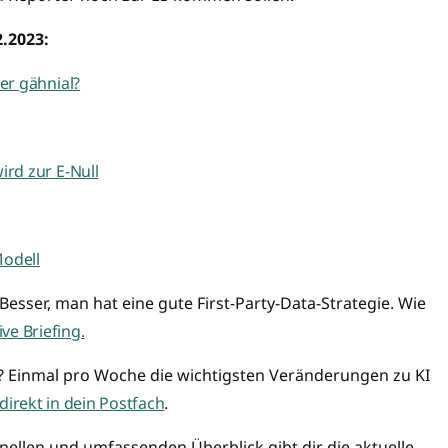
.2023:
er gähnial?
rd zur E-Null
Modell
Besser, man hat eine gute First-Party-Data-Strategie. Wie
ve Briefing.
? Einmal pro Woche die wichtigsten Veränderungen zu KI
direkt in dein Postfach
.
hnellen und umfassenden Überblick gibt dir die aktuelle