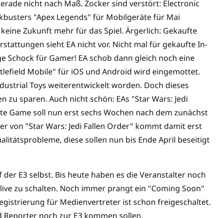
rade nicht nach Maß. Zocker sind verstört: Electronic
ockbusters "Apex Legends" für Mobilgeräte für Mai
eine Zukunft mehr für das Spiel. Ärgerlich: Gekaufte
stattungen sieht EA nicht vor. Nicht mal für gekaufte In-
ge Schock für Gamer! EA schob dann gleich noch eine
tlefield Mobile" für iOS und Android wird eingemottet.
ustrial Toys weiterentwickelt worden. Doch dieses
en zu sparen. Auch nicht schön: EAs "Star Wars: Jedi
ente Game soll nun erst sechs Wochen nach dem zunächst
er von "Star Wars: Jedi Fallen Order" kommt damit erst
alitätsprobleme, diese sollen nun bis Ende April beseitigt
 der E3 selbst. Bis heute haben es die Veranstalter noch
 live zu schalten. Noch immer prangt ein "Coming Soon"
gistrierung für Medienvertreter ist schon freigeschaltet.
d Reporter noch zur E3 kommen sollen.