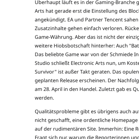
Überhaupt läuft es in der Gaming-Branche ge
Arts hat gerade erst die Einstellung des Bl
angekündigt. EA und Partner Tencent sahen k
Zusatzinhalte gehen einfach verloren. Rücker
Game-Währung. Aber das ist nicht der einzi
weitere Hiobsbotschaft hinterher: Auch "Bat
Das beliebte Game war von der Schmiede Ind
Studio schließt Electronic Arts nun, um Kost
Survivor" ist außer Takt geraten. Das opul
geplanten Release erscheinen. Der Nachfolg
am 28. April in den Handel. Zuletzt gab es Qu
werden.
Qualitätsprobleme gibt es übrigens auch auf
nicht geschafft, eine ordentliche Homepage
auf der rudimentären Site. Immerhin: Eine Re
Fragt sich nur, warum die Reporterinnen un