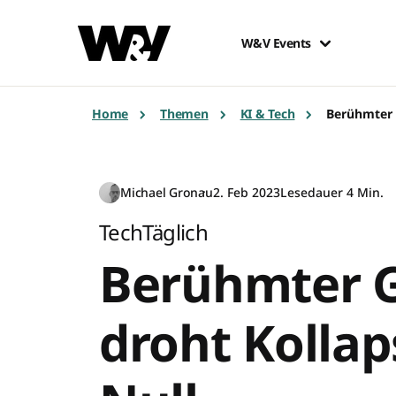
W&V Events
Home
Themen
KI & Tech
Berühmter 
Michael Gronau
2. Feb 2023
Lesedauer 4 Min.
TechTäglich
Berühmter 
droht Kollaps