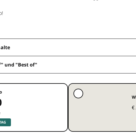
o!
halte
f" und "Best of"
o
W
0
€
e
 TAG