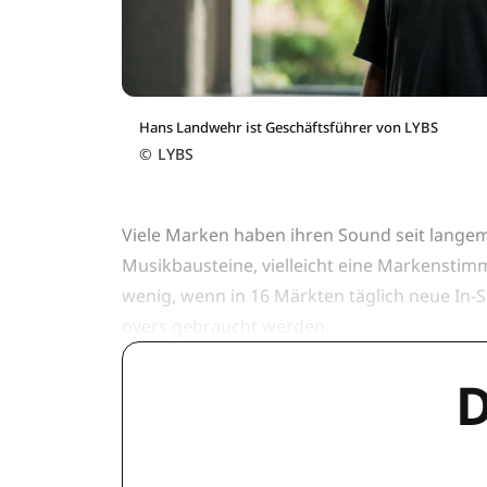
Hans Landwehr ist Geschäftsführer von LYBS
©
LYBS
Viele Marken haben ihren Sound seit langem 
Musikbausteine, vielleicht eine Markenstim
wenig, wenn in 16 Märkten täglich neue In-S
overs gebraucht werden.
D