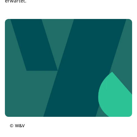
erwartet.
©
W&V