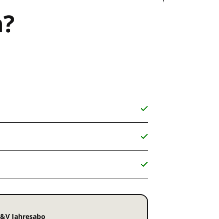
n?
&V Jahresabo