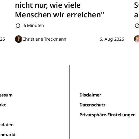
nicht nur, wie viele
S
Menschen wir erreichen"
a
6 Minuten
026
Christiane Treckmann
6. Aug 2026
essum
Disclaimer
akt
Datenschutz
m
Privatsphäre-Einstellungen
adaten
lenmarkt