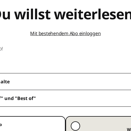
u willst weiterlese
Mit bestehendem Abo einloggen
o!
halte
f" und "Best of"
o
W