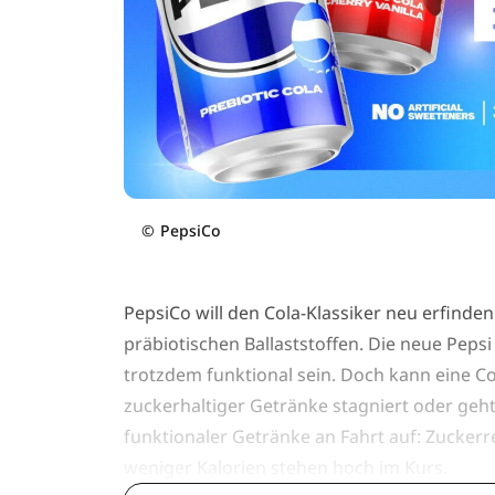
©
PepsiCo
PepsiCo will den Cola-Klassiker neu erfinde
präbiotischen Ballaststoffen. Die neue Peps
trotzdem funktional sein. Doch kann eine Col
zuckerhaltiger Getränke stagniert oder geh
funktionaler Getränke an Fahrt auf: Zuckerr
weniger Kalorien stehen hoch im Kurs.