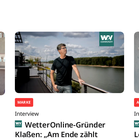
MARKE
Interview
I
WetterOnline-Gründer
Klaßen: „Am Ende zählt
L