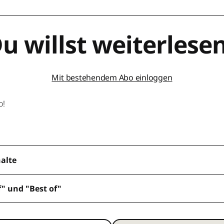
u willst weiterlese
Mit bestehendem Abo einloggen
o!
halte
f" und "Best of"