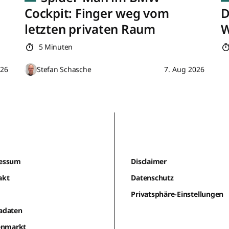
Cockpit: Finger weg vom
D
letzten privaten Raum
W
5 Minuten
026
Stefan Schasche
7. Aug 2026
essum
Disclaimer
akt
Datenschutz
m
Privatsphäre-Einstellungen
adaten
lenmarkt