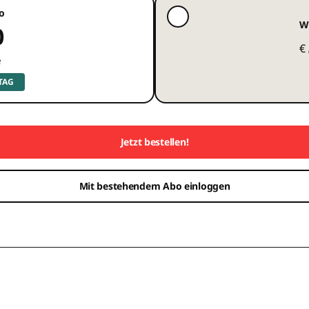
o
W
0
€
e
 TAG
Jetzt bestellen!
Mit bestehendem Abo einloggen