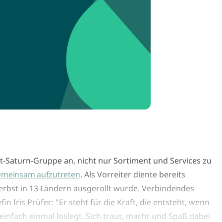
-Saturn-Gruppe an, nicht nur Sortiment und Services zu
emeinsam aufzutreten
. Als Vorreiter diente bereits
 Herbst in 13 Ländern ausgerollt wurde. Verbindendes
in Iris Prüfer: "Er steht für die Kraft, die entsteht, wenn
fach einmal loslegt. Sich traut, macht und Spaß dabei