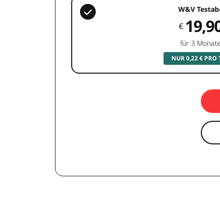
W&V Testab
19,9
€
für 3 Monat
NUR 0,22 € PRO