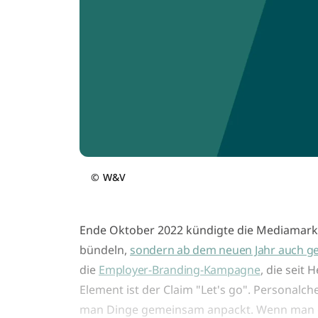
©
W&V
Ende Oktober 2022 kündigte die Mediamarkt
bündeln,
sondern ab dem neuen Jahr auch g
die
Employer-Branding-Kampagne
, die seit
Element ist der Claim "Let's go". Personalchef
man Dinge gemeinsam anpackt. Wenn man ein