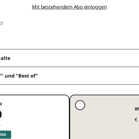
Mit bestehendem Abo einloggen
o!
halte
f" und "Best of"
o
W
0
€
e
 TAG