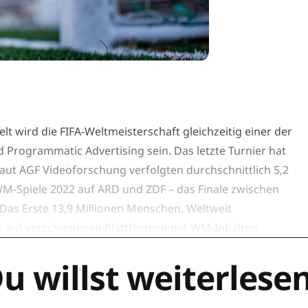
lt wird die FIFA-Weltmeisterschaft gleichzeitig einer der
d Programmatic Advertising sein. Das letzte Turnier hat
ut AGF Videoforschung verfolgten durchschnittlich 5,2
M-Spiele 2022 auf ARD und ZDF – das Finale zwischen
 Das Erste 13,9 Millionen Menschen. Weltweit
n auf verschiedenen Plattformen mit WM-Inhalten.
u willst weiterlese