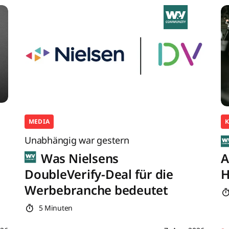
MEDIA
K
Unabhängig war gestern
Was Nielsens
A
DoubleVerify-Deal für die
H
Werbebranche bedeutet
5 Minuten