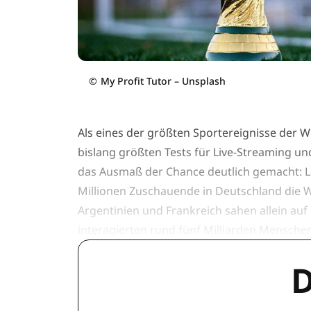
©
My Profit Tutor – Unsplash
Als eines der größten Sportereignisse der We
bislang größten Tests für Live-Streaming un
das Ausmaß der Chance deutlich gemacht: La
Millionen Zuschauende in Deutschland die W
Argentinien und Frankreich sahen allein auf
interagierten rund fünf Milliarden Mensche
D