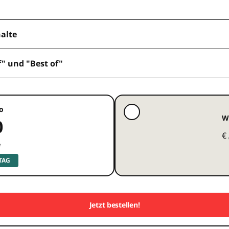
halte
f" und "Best of"
o
W
0
€
e
 TAG
Jetzt bestellen!