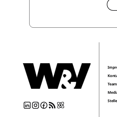
Impr
Kont
Tea
Medi
Stel