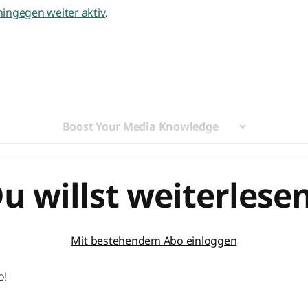
hingegen weiter aktiv
.
Boost Your Media Knowledge
u willst weiterlese
Mit bestehendem Abo einloggen
o!