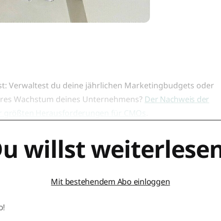
st: Verwaltest du deine jährlichen Marketingbudgets oder
ssbares Wachstum deines Unternehmens?
Der Nachweis der
der größten Herausforderungen für CMOs
.
u willst weiterlese
Mit bestehendem Abo einloggen
o!