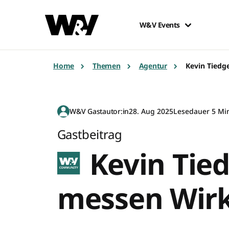
W&V Events
Home
Themen
Agentur
Kevin Tiedg
W&V Gastautor:in
28. Aug 2025
Lesedauer 5 Mi
Gastbeitrag
Kevin Tied
messen Wirk