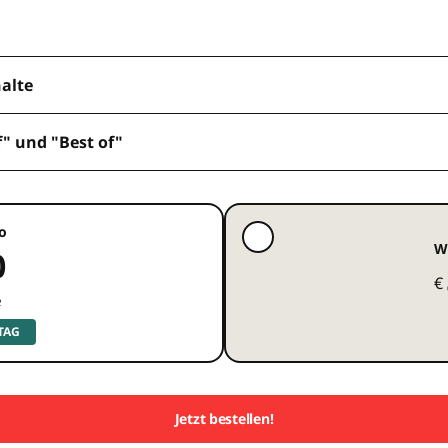
halte
f" und "Best of"
o
W
0
€
e
 TAG
Jetzt bestellen!