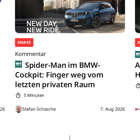
MARKE
K
Kommentar
Spider-Man im BMW-
A
Cockpit: Finger weg vom
H
letzten privaten Raum
5 Minuten
026
Stefan Schasche
7. Aug 2026