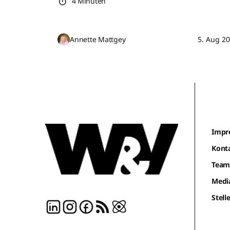
4 Minuten
Annette Mattgey
5. Aug 2
Impr
Kont
Tea
Medi
Stel