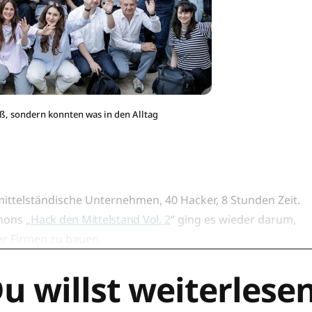
ß, sondern konnten was in den Alltag
ittelständische Unternehmen, 40 Hacker, 8 Stunden Zeit.
hons „
Hack den Mittelstand Vol. 2
“ ging es wieder darum,
der Firmen zu bauen.
u willst weiterlese