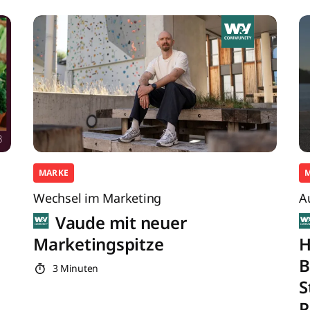
MARKE
Wechsel im Marketing
A
Vaude mit neuer
Marketingspitze
H
B
3 Minuten
S
P