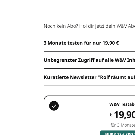
Noch kein Abo? Hol dir jetzt dein W&V Ab
3 Monate testen für nur 19,90 €
Unbegrenzter Zugriff auf alle W&V In
Kuratierte Newsletter "Rolf räumt au
W&V Testab
19,9
€
für 3 Monat
NUR 0,22 € PRO