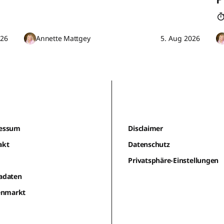
026
Annette Mattgey
5. Aug 2026
essum
Disclaimer
akt
Datenschutz
m
Privatsphäre-Einstellungen
adaten
lenmarkt