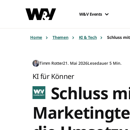
W&V Events
Home
Themen
KI & Tech
Schluss mi
Timm Rotter
21. Mai 2026
Lesedauer 5 Min.
KI für Könner
Schluss mi
Marketingte