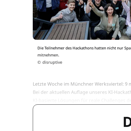
Die Teilnehmer des Hackathons hatten nicht nur Spa
mitnehmen.
©
disruptive
Letzte Woche im Münchner Werksviertel: 9 m
Bei der aktuellen Auflage unseres KI-Hackat
KI-basierte Lösungen für reale Challenges 
D