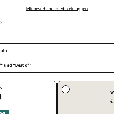
Mit bestehendem Abo einloggen
o!
halte
f" und "Best of"
o
W
0
€
e
 TAG