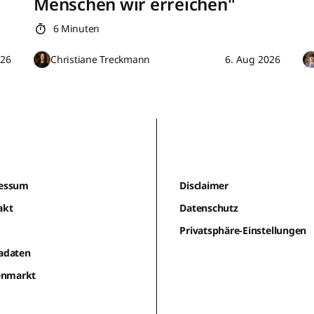
Menschen wir erreichen"
6 Minuten
026
Christiane Treckmann
6. Aug 2026
essum
Disclaimer
akt
Datenschutz
m
Privatsphäre-Einstellungen
adaten
lenmarkt