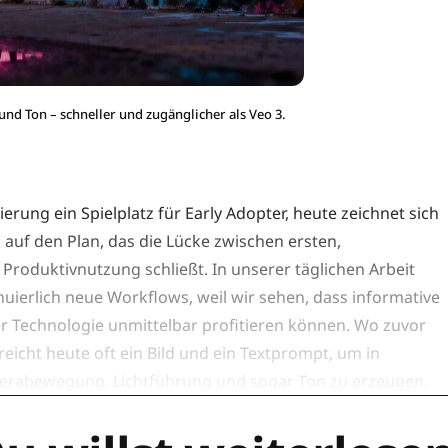
nd Ton – schneller und zugänglicher als Veo 3.
rung ein Spielplatz für Early Adopter, heute zeichnet sich
 auf den Plan, das die Lücke zwischen ersten,
 Produktivnutzung schließt. In unserer täglichen Arbeit
nuierlich neue Workflows, weil wir sehen, dass informative
 Technologie unmittelbar profitieren können. Wo zuvor
icht heute oft ein Bild und ein Textprompt, um in
merabewegung, Lichtführung und sogar Ton zu erzeugen.