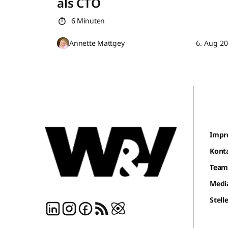
als CTO
6 Minuten
Annette Mattgey
6. Aug 2
Impr
Kont
Tea
Medi
Stel