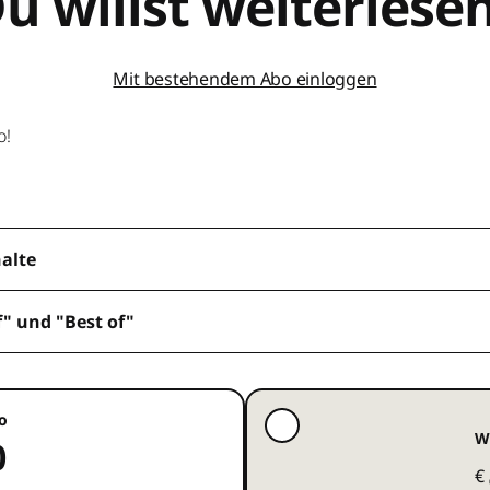
u willst weiterlese
Mit bestehendem Abo einloggen
o!
halte
f" und "Best of"
o
W
0
€