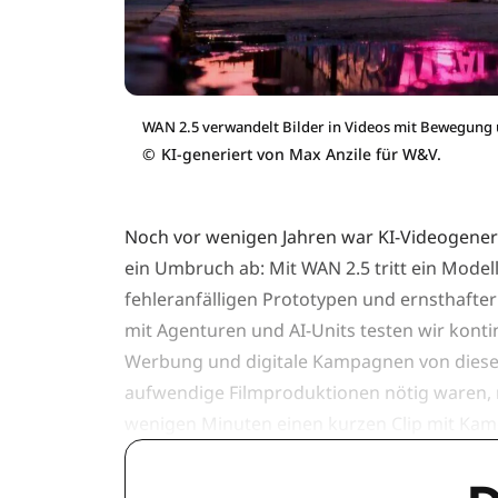
WAN 2.5 verwandelt Bilder in Videos mit Bewegung u
©
KI-generiert von Max Anzile für W&V.
Noch vor wenigen Jahren war KI-Videogenerie
ein Umbruch ab: Mit WAN 2.5 tritt ein Modell
fehleranfälligen Prototypen und ernsthafter
mit Agenturen und AI-Units testen wir konti
Werbung und digitale Kampagnen von dieser
aufwendige Filmproduktionen nötig waren, re
wenigen Minuten einen kurzen Clip mit Ka