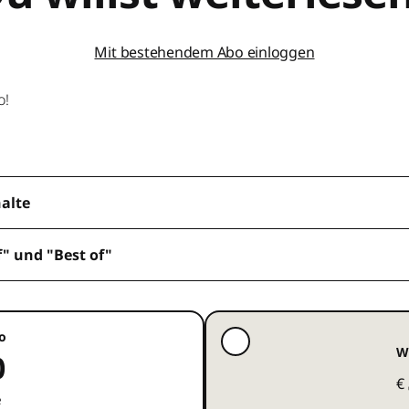
Mit bestehendem Abo einloggen
o!
halte
f" und "Best of"
o
W
0
€
e