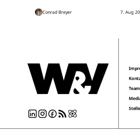
Conrad Breyer
7. Aug 2
Impr
Kont
Tea
Medi
Stel