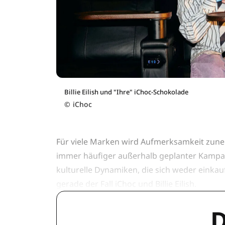
Billie Eilish und "Ihre" iChoc-Schokolade
©
iChoc
Für viele Marken wird Aufmerksamkeit zune
immer häufiger außerhalb geplanter Kampa
kulturelle Dynamiken, die sich weder einkau
gerade der Fall iChoc und Billie Eilish.
D