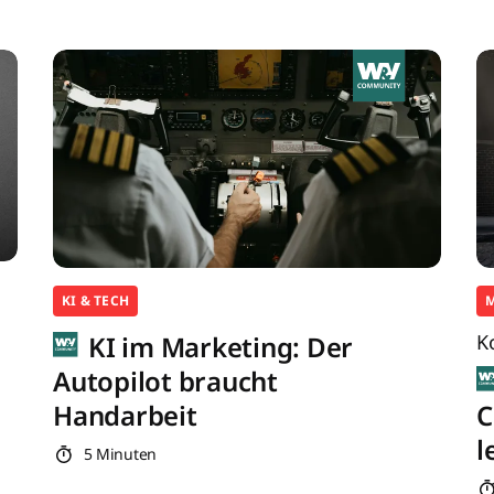
KI & TECH
KI im Marketing: Der
K
Autopilot braucht
Handarbeit
C
l
5 Minuten