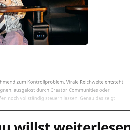
hmend zum Kontrollproblem. Virale Reichweite entsteht
gnen, ausgelöst durch Creator, Communities oder
fen noch vollständig steuern lassen. Genau das zeigt
u willst weiterlese