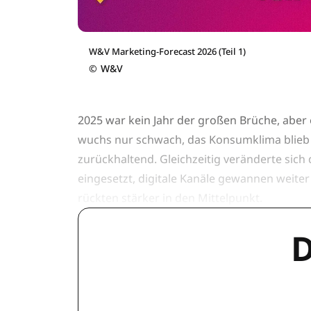
W&V Marketing-Forecast 2026 (Teil 1)
©
W&V
2025 war kein Jahr der großen Brüche, aber 
wuchs nur schwach, das Konsumklima blieb
zurückhaltend. Gleichzeitig veränderte sic
eingesetzt, digitale Kanäle gewannen weite
rückten stärker in den Mittelpunkt.
D