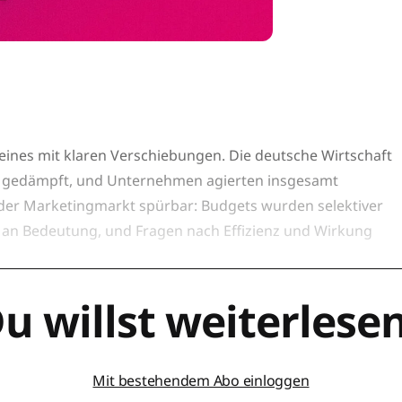
eines mit klaren Verschiebungen. Die deutsche Wirtschaft
 gedämpft, und Unternehmen agierten insgesamt
h der Marketingmarkt spürbar: Budgets wurden selektiver
r an Bedeutung, und Fragen nach Effizienz und Wirkung
u willst weiterlese
Mit bestehendem Abo einloggen