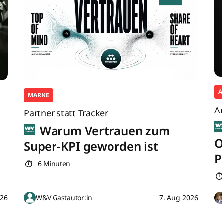
MARKE
A
Partner statt Tracker
Warum Vertrauen zum
O
Super-KPI geworden ist
P
6 Minuten
026
W&V Gastautor:in
7. Aug 2026