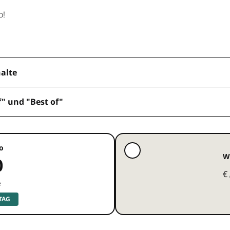
o!
halte
f" und "Best of"
o
W
0
€
e
 TAG