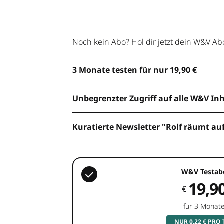
Noch kein Abo? Hol dir jetzt dein W&V Ab
3 Monate testen für nur 19,90 €
Unbegrenzter Zugriff auf alle W&V In
Kuratierte Newsletter "Rolf räumt au
W&V Testab
19,9
€
für 3 Monat
NUR 0,22 € PRO