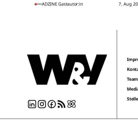
ADZINE Gastautor:in
7. Aug 2
Impr
Kont
Tea
Medi
Stel