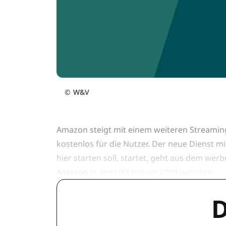
©
W&V
Amazon steigt mit einem weiteren Streaming
kostenlos für die Nutzer. Der neue Dienst 
hier starten soll, startet, geht aus dem we
Amazon
in den USA bereits 2019 launchte
.
D