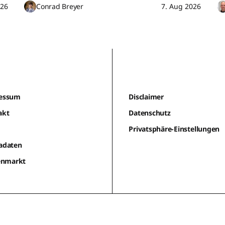
026
Conrad Breyer
7. Aug 2026
essum
Disclaimer
akt
Datenschutz
m
Privatsphäre-Einstellungen
adaten
lenmarkt