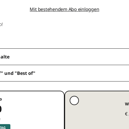
Mit bestehendem Abo einloggen
o!
halte
f" und "Best of"
o
W
0
€
e
 TAG