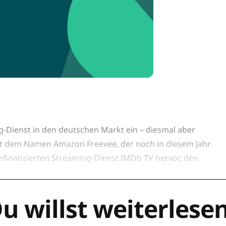
-Dienst in den deutschen Markt ein – diesmal aber
mit dem Namen Amazon Freevee, der noch in diesem Jahr
rbefinanzierten Streaming-Dienst IMDb TV hervor, den
u willst weiterlese