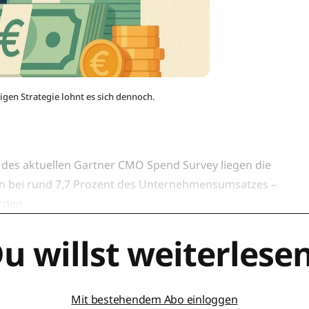
igen Strategie lohnt es sich dennoch.
t des aktuellen Gartner CMO Spend Survey liegen die
in bei rund 7,7 Prozent des Unternehmensumsatzes –
rden.
u willst weiterlese
Mit bestehendem Abo einloggen