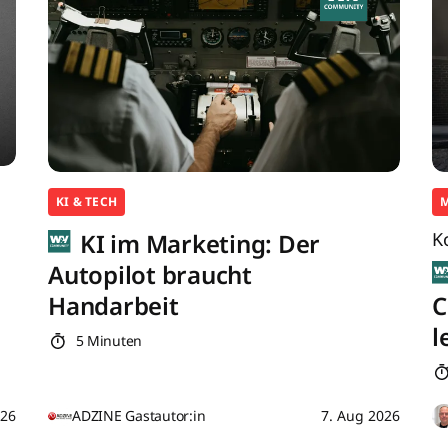
KI & TECH
KI im Marketing: Der
K
Autopilot braucht
Handarbeit
C
l
5 Minuten
026
ADZINE Gastautor:in
7. Aug 2026