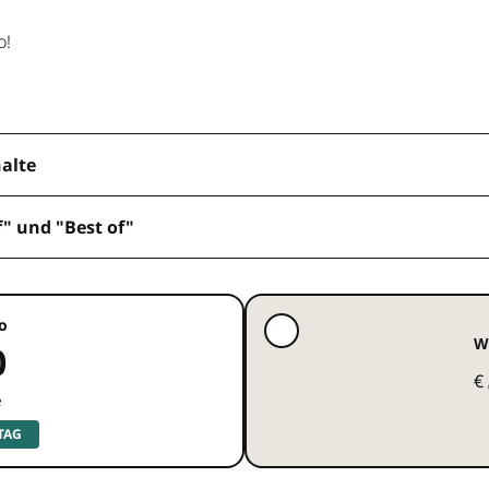
o!
halte
f" und "Best of"
o
W
0
€
e
 TAG