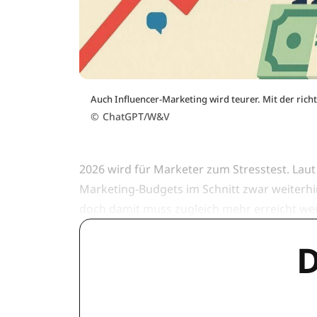
Auch Influencer-Marketing wird teurer. Mit der richt
©
ChatGPT/W&V
2026 wird für Marketer zum Stresstest. Lau
Marketing-Budgets im Schnitt zwar weiterh
doch damit muss zugleich mehr erreicht we
D