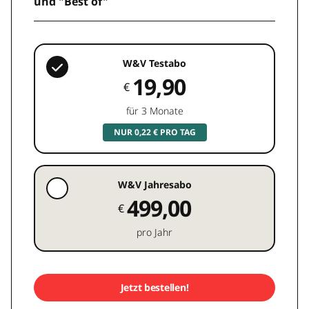
und "Best of"
W&V Testabo
19,90
€
für 3 Monate
NUR 0,22 € PRO TAG
W&V Jahresabo
499,00
€
pro Jahr
Jetzt bestellen!