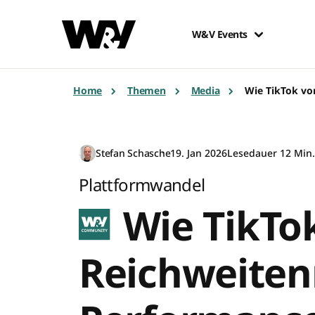
W&V Events
Home
Themen
Media
Wie TikTok v
Stefan Schasche
19. Jan 2026
Lesedauer 12 Min
Plattformwandel
Wie TikTo
Reichweite