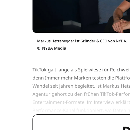
Markus Hetzenegger ist Gründer & CEO von NYBA.
©
NYBA Media
TikTok galt lange als Spielwiese für Reichwe
denn Immer mehr Marken testen die Plattfor
Wandel seit Jahren begleitet, ist Markus H
Agentur gehört zu den frühen TikTok-Perfor
Entertainment-Formate. Im Interview erklärt
Performance-Kanal funktioniert, wo Daten h