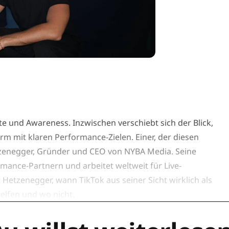
ite und Awareness. Inzwischen verschiebt sich der Blick,
m mit klaren Performance-Zielen. Einer, der diesen
etzenegger, Gründer und CEO von NYBA Media. Seine
mance-Partnern und arbeitet weltweit für Live-
 Hetzenegger, wann TikTok aus seiner Sicht wirklich als
elfen und wo nicht.