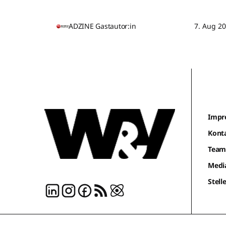
ADZINE Gastautor:in
7. Aug 2
Impr
Kont
Tea
Medi
Stel