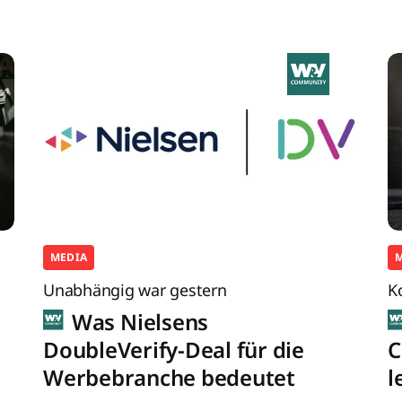
MEDIA
Unabhängig war gestern
K
Was Nielsens
DoubleVerify-Deal für die
C
Werbebranche bedeutet
l