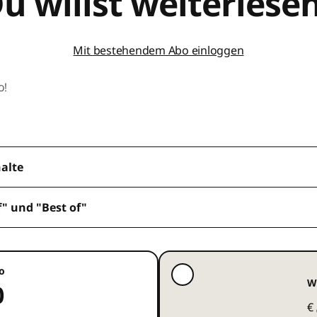
u willst weiterlese
Mit bestehendem Abo einloggen
o!
halte
f" und "Best of"
o
W
0
€