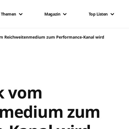
Themen
Magazin
Top Listen
om Reichweitenmedium zum Performance-Kanal wird
.
k vom
nmedium zum