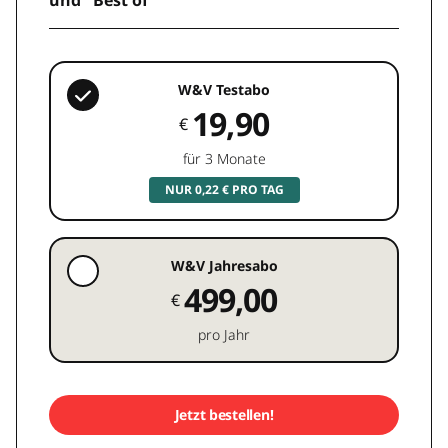
und "Best of"
W&V Testabo
19,90
€
für 3 Monate
NUR 0,22 € PRO TAG
W&V Jahresabo
499,00
€
pro Jahr
Jetzt bestellen!