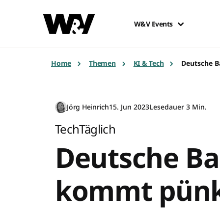
W&V Events
Home
Themen
KI & Tech
Deutsche B
Jörg Heinrich
15. Jun 2023
Lesedauer 3 Min.
TechTäglich
Deutsche Ba
kommt pünk