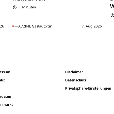
W
5 Minuten
026
ADZINE Gastautor:in
7. Aug 2026
essum
Disclaimer
akt
Datenschutz
m
Privatsphäre-Einstellungen
adaten
lenmarkt