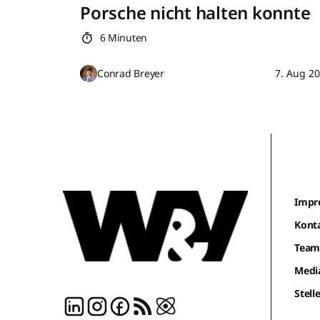
Porsche nicht halten konnte
6 Minuten
Conrad Breyer
7. Aug 2
Impr
Kont
Tea
Medi
Stel