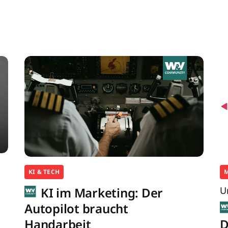
KI & TECH
KI im Marketing: Der
U
Autopilot braucht
Handarbeit
D