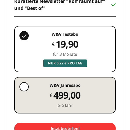
Kuratierte Newsletter "Rolf räumt auf"
und "Best of"
W&V Testabo
19,90
€
für 3 Monate
NUR 0,22 € PRO TAG
W&V Jahresabo
499,00
€
pro Jahr
Jetzt bestellen!