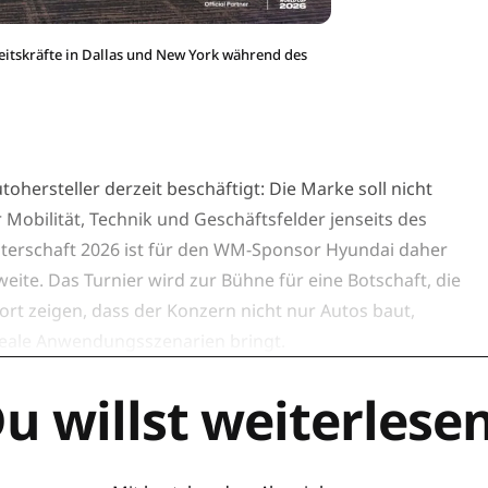
eitskräfte in Dallas und New York während des
tohersteller derzeit beschäftigt: Die Marke soll nicht
Mobilität, Technik und Geschäftsfelder jenseits des
isterschaft 2026 ist für den WM-Sponsor Hyundai daher
eite. Das Turnier wird zur Bühne für eine Botschaft, die
ort zeigen, dass der Konzern nicht nur Autos baut,
reale Anwendungsszenarien bringt.
u willst weiterlese