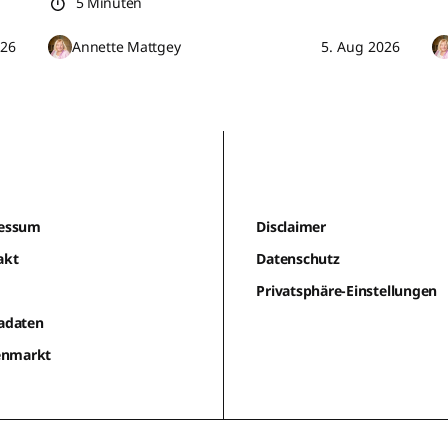
5 Minuten
026
Annette Mattgey
5. Aug 2026
essum
Disclaimer
akt
Datenschutz
m
Privatsphäre-Einstellungen
adaten
lenmarkt