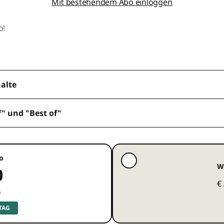
Mit bestehendem Abo einloggen
o!
halte
f" und "Best of"
o
W
0
€
e
 TAG