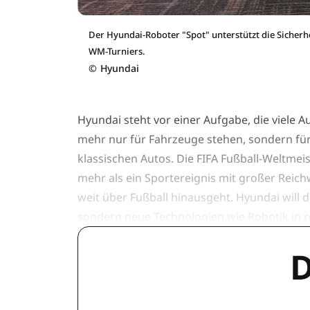
Der Hyundai-Roboter "Spot" unterstützt die Sicherh
WM-Turniers.
©
Hyundai
Hyundai steht vor einer Aufgabe, die viele Au
mehr nur für Fahrzeuge stehen, sondern für 
klassischen Autos. Die FIFA Fußball-Weltme
mehr als ein Sportereignis mit großer Reichw
weit über Fußball hinausgeht. Hyundai will d
sondern neue Technologien wie Robotik in 
D