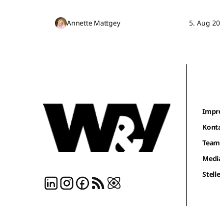
Annette Mattgey
5. Aug 2
Impr
Kont
Tea
Medi
Stel