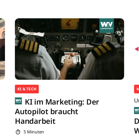
KI & TECH
KI im Marketing: Der
U
Autopilot braucht
Handarbeit
D
W
5 Minuten