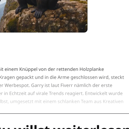
it einem Knüppel von der rettenden Holzplanke
Kragen gepackt und in die Arme geschlossen wird, steckt
er Werbespot. Garry ist laut Fiverr nämlich der erste
r in Echtzeit auf virale Trends reagiert. Entwickelt wurde
lbst, umgesetzt mit einem schlanken Team aus Kreativen