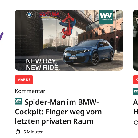
MARKE
K
Kommentar
Spider-Man im BMW-
A
Cockpit: Finger weg vom
H
letzten privaten Raum
5 Minuten