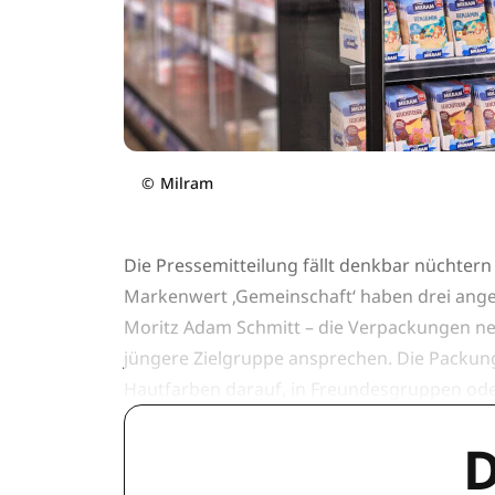
©
Milram
Die Pressemitteilung fällt denkbar nüchter
Markenwert ‚Gemeinschaft‘ haben drei anges
Moritz Adam Schmitt – die Verpackungen neu 
jüngere Zielgruppe ansprechen. Die Packung
Hautfarben darauf, in Freundesgruppen ode
D