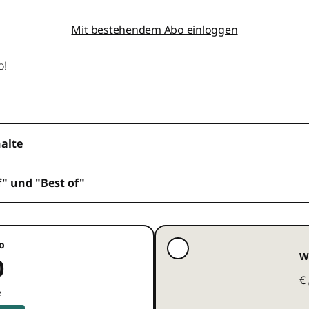
Mit bestehendem Abo einloggen
o!
halte
f" und "Best of"
o
W
0
€
e