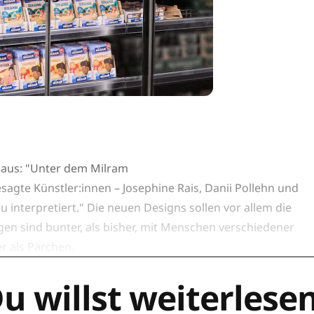
n aus: "Unter dem Milram
agte Künstler:innen – Josephine Rais, Danii Pollehn und
interpretiert." Die neuen Designs sollen vor allem die
en sind bunter, als bisher, mit Menschen verschiedener
r als Pärchen.
u willst weiterlese