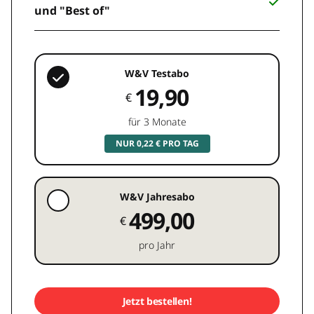
und "Best of"
W&V Testabo
19,90
€
für 3 Monate
NUR 0,22 € PRO TAG
W&V Jahresabo
499,00
€
pro Jahr
Jetzt bestellen!