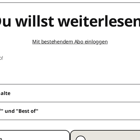
u willst weiterlese
Mit bestehendem Abo einloggen
o!
halte
f" und "Best of"
o