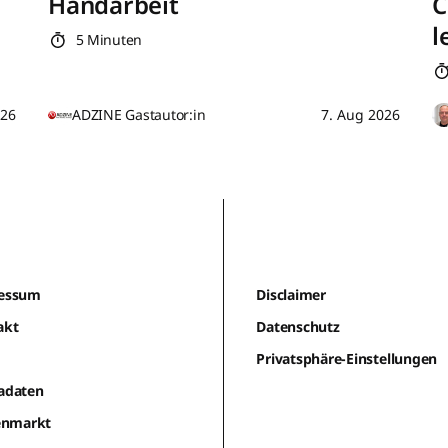
Handarbeit
C
l
5 Minuten
026
ADZINE Gastautor:in
7. Aug 2026
essum
Disclaimer
akt
Datenschutz
m
Privatsphäre-Einstellungen
adaten
lenmarkt