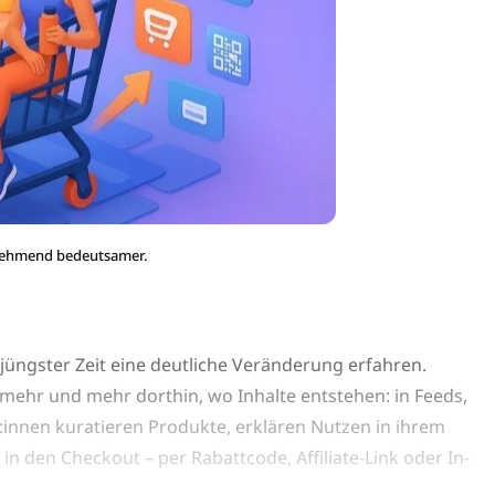
nehmend bedeutsamer.
jüngster Zeit eine deutliche Veränderung erfahren.
e mehr und mehr dorthin, wo Inhalte entstehen: in Feeds,
r:innen kuratieren Produkte, erklären Nutzen in ihrem
 in den Checkout – per Rabattcode, Affiliate-Link oder In-