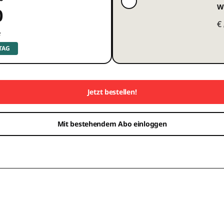
W
0
€
e
 TAG
Jetzt bestellen!
Mit bestehendem Abo einloggen