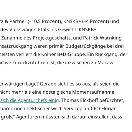
z & Partner (–10,5 Prozent), KNSKB+ (–4 Prozent) und
st des Volkswagen-Etats ins Gewicht. KNSKB+-
e Zunahme des Projektgeschäfts, und Patrick Warnking
Umsatzrückgang waren primär Budgetrückgänge bei drei
eisten verliert die Kölner B+D-Gruppe. Ein Rückgang, der
active zurückzuführen ist, die inzwischen zu Macaw
enwärtigen Lage? Gerade sieht es so aus, als seien die
 nicht mehr als eine nostalgische Momentaufnahme.
 sich die Agenturchefs einig
. Thomas Eickhoff befürchtet,
barer, noch hektischer wird. Serviceplan-CEO Florian
st groß." Agenturen müssten sich darauf einstellen, dass