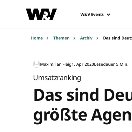
W&V Events
Home
Themen
Archiv
Das sind Deut
Maximilian Flaig
1. Apr 2020
Lesedauer 5 Min.
Umsatzranking
Das sind De
größte Agen