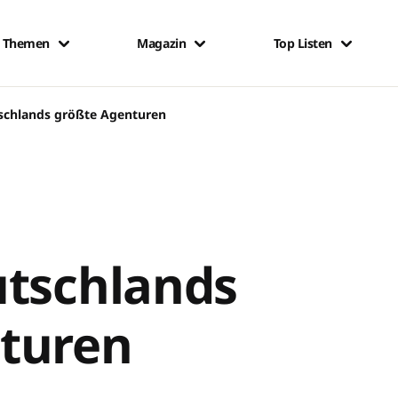
Themen
Magazin
Top Listen
schlands größte Agenturen
utschlands
turen