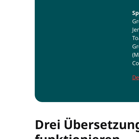
Sp
Gr
Je
To
Gr
(M
Co
De
Drei Übersetzun