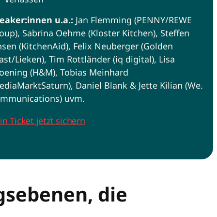
eaker:innen u.a.:
Jan Flemming (PENNY/REWE
oup), Sabrina Oehme (Kloster Kitchen), Steffen
nsen (KitchenAid), Felix Neuberger (Golden
ast/Lieken), Tim Rottländer (iq digital), Lisa
oening (H&M), Tobias Meinhard
ediaMarktSaturn), Daniel Blank & Jette Kilian (We.
mmunications) uvm.
in Ticket jetzt sichern
gsebenen, die