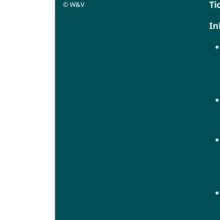
Ti
©
W&V
In