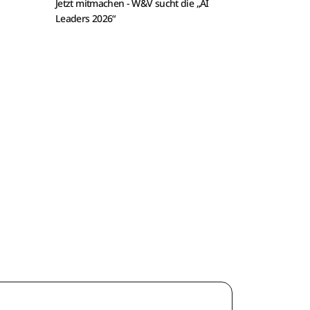
Jetzt mitmachen -
W&V sucht die „AI
Leaders 2026“