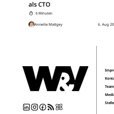
als CTO
6 Minuten
Annette Mattgey
6. Aug 2
Impr
Kont
Tea
Medi
Stel