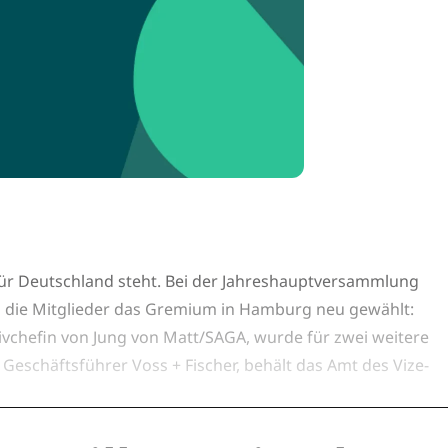
für Deutschland steht. Bei der Jahreshauptversammlung
 die Mitglieder das Gremium in Hamburg neu gewählt:
ivchefin von Jung von Matt/SAGA, wurde für zwei weitere
r, Geschäftsführer Voss + Fischer, behält das Amt des Vize-