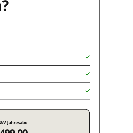
n?
&V Jahresabo
499,00