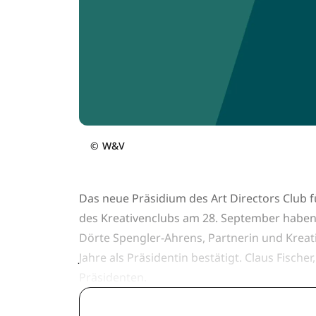
©
W&V
Das neue Präsidium des Art Directors Club 
des Kreativenclubs am 28. September haben
Dörte Spengler-Ahrens, Partnerin und Kreat
Jahre als Präsidentin bestätigt. Claus Fische
Präsidenten.