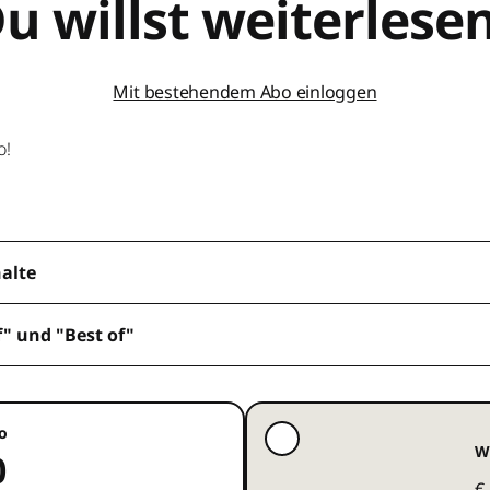
u willst weiterlese
Mit bestehendem Abo einloggen
o!
halte
f" und "Best of"
o
W
0
€