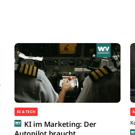
KI & TECH
KI im Marketing: Der
K
Autopilot braucht