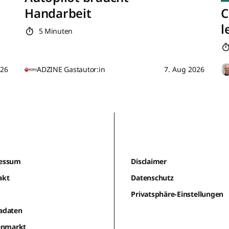
Handarbeit
C
l
5 Minuten
026
ADZINE Gastautor:in
7. Aug 2026
essum
Disclaimer
akt
Datenschutz
m
Privatsphäre-Einstellungen
adaten
lenmarkt