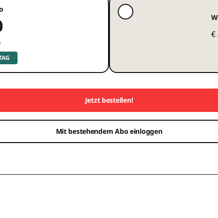
o
W
0
€
e
 TAG
Jetzt bestellen!
Mit bestehendem Abo einloggen