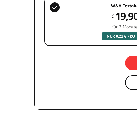
W&V Testab
19,9
€
für 3 Monat
NUR 0,22 € PRO