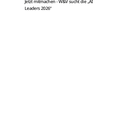
Jetzt mitmachen -
W&V sucht die „AI
Leaders 2026“