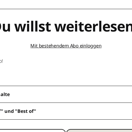
u willst weiterlese
Mit bestehendem Abo einloggen
o!
halte
f" und "Best of"