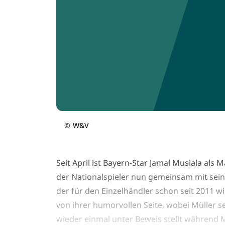
©
W&V
Seit April ist Bayern-Star Jamal Musiala als
der Nationalspieler nun gemeinsam mit se
der für den Einzelhändler schon seit 2011 wi
von ihrer humorvollen Seite, wobei Müller 
wieder einmal unter Beweis stellt während 