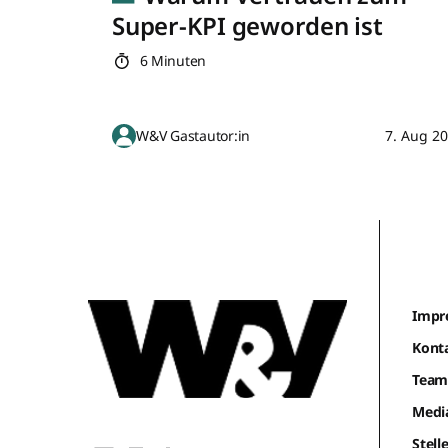
Super-KPI geworden ist
6 Minuten
W&V Gastautor:in
7. Aug 2
Impr
Kont
Tea
Medi
Stel