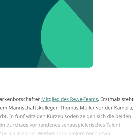
 Markenbotschafter
Mitglied des Rewe-Teams
. Erstmals steht
inem Mannschaftskollegen Thomas Müller vor der Kamera,
rbt. In fünf witzigen Kurzepisoden zeigen sich die beiden
sein durchaus vorhandenes schauspielerisches Talent
Musiala in seiner Werbespotpremiere noch etwa