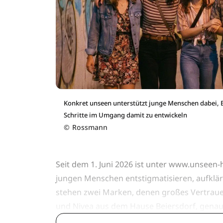
Konkret unseen unterstützt junge Menschen dabei, 
Schritte im Umgang damit zu entwickeln
©
Rossmann
Seit dem 1. Juni 2026 ist unter www.unseen-h
jungen Menschen entstigmatisieren, aufkläre
stehen zwei Marken, denen großes Vertrau
und Nivea aus dem Hause Beiersdorf, genaue