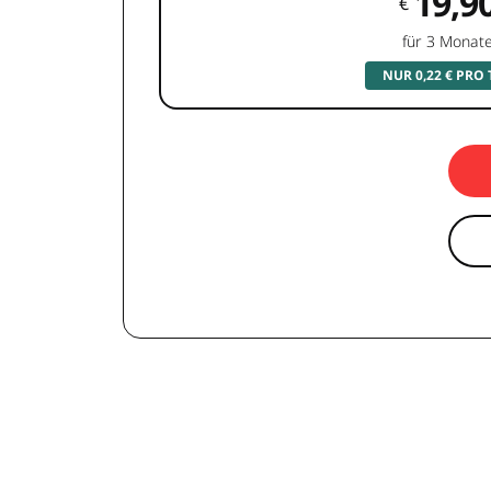
19,9
€
für 3 Monat
NUR 0,22 € PRO