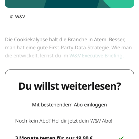
©
W&V
Die Cookiekalypse hält die Branche in Atem. Besser,
man hat eine gute First-Party-Data-Strategie. Wie man
die entwickelt, lernst du im
W&V Executive Briefing.
Du willst weiterlesen?
Mit bestehendem Abo einloggen
Noch kein Abo? Hol dir jetzt dein W&V Abo!
3 Monate testen für nur 19,90 €