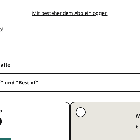
Mit bestehendem Abo einloggen
o!
halte
f" und "Best of"
o
W
0
€
e