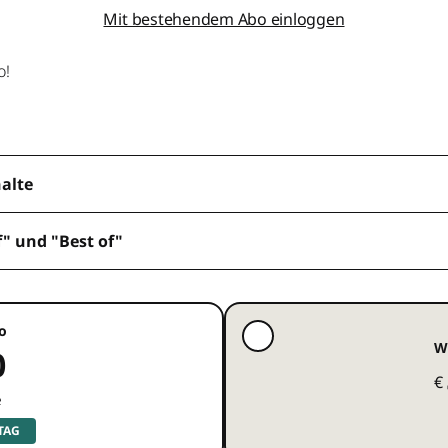
Mit bestehendem Abo einloggen
o!
halte
f" und "Best of"
o
W
0
€
e
 TAG