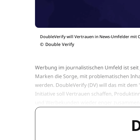
DoubleVerify will Vertrauen in News-Umfelder mit C
©
Double Verify
Werbung im journalistischen Umfeld ist seit 
Marken die Sorge, mit problematischen Inha
werden. DoubleVerify (DV) will das mit dem
Initiative soll Vertrauen schaffen, Produkt
und Werbekunden wieder enger zusammena
D