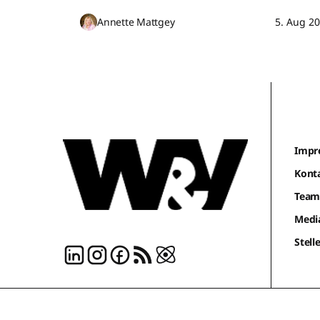
Annette Mattgey
5. Aug 2
Impr
Kont
Tea
Medi
Stel