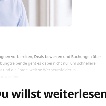
agnen vorbereiten, Deals bewerten und Buchungen über
bungtreibende geht es dabei nicht nur um schnellere
ät und die Frage, welche Werbeumfelder in
ar werden.
u willst weiterlese