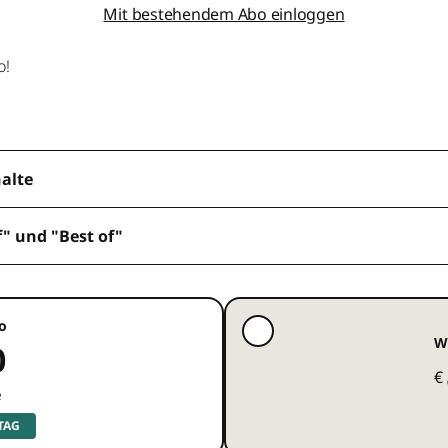
Mit bestehendem Abo einloggen
o!
halte
f" und "Best of"
o
W
0
€
e
 TAG