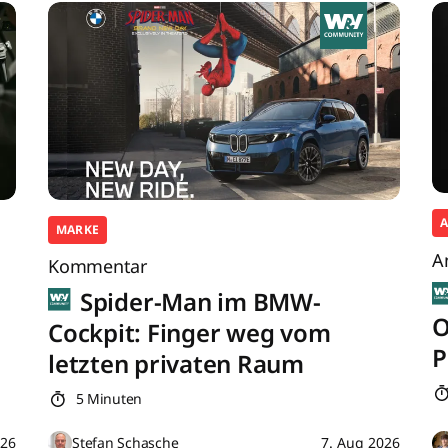
MARKE
A
Kommentar
Spider-Man im BMW-
O
Cockpit: Finger weg vom
P
letzten privaten Raum
5 Minuten
026
Stefan Schasche
7. Aug 2026