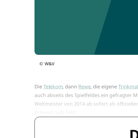
©
W&V
Die
Telekom
, dann
Rewe
, die eigene
Trinkmal
auch abseits des Spielfeldes ein gefragter 
Weltmeister von 2014 ab sofort als offiziel
Schweiz aufs Feld.
D