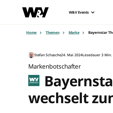
W&V Events
Home
Themen
Marke
Bayernstar T
Stefan Schasche
24. Mai 2024
Lesedauer 3 Min.
Markenbotschafter
Bayernsta
wechselt zu