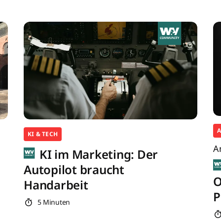
KI & TECH
A
KI im Marketing: Der
Autopilot braucht
O
Handarbeit
P
5 Minuten