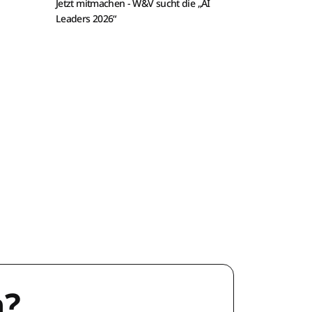
Jetzt mitmachen -
W&V sucht die „AI
Leaders 2026“
n?