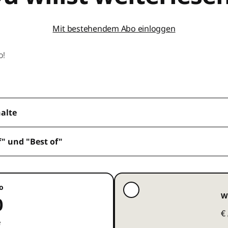
Mit bestehendem Abo einloggen
o!
halte
f" und "Best of"
o
W
0
€
e