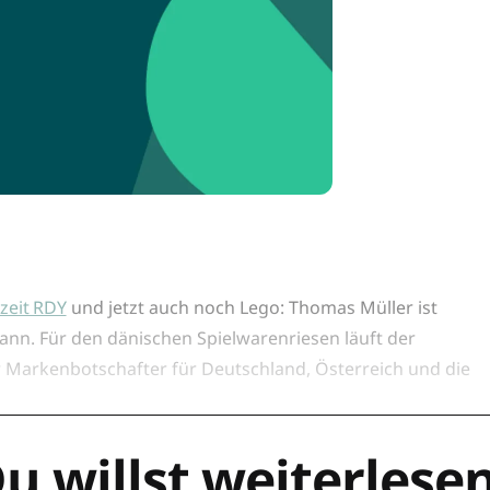
zeit RDY
und jetzt auch noch Lego: Thomas Müller ist
Mann. Für den dänischen Spielwarenriesen läuft der
ler Markenbotschafter für Deutschland, Österreich und die
u willst weiterlese