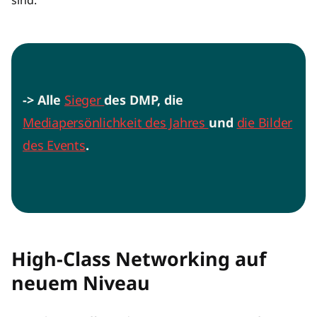
sind.
-> Alle
Sieger
des DMP, die
Mediapersönlichkeit des Jahres
und
die Bilder
des Events
.
High-Class Networking auf
neuem Niveau