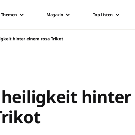
Themen
Magazin
Top Listen
igkeit hinter einem rosa Trikot
heiligkeit hinter
rikot