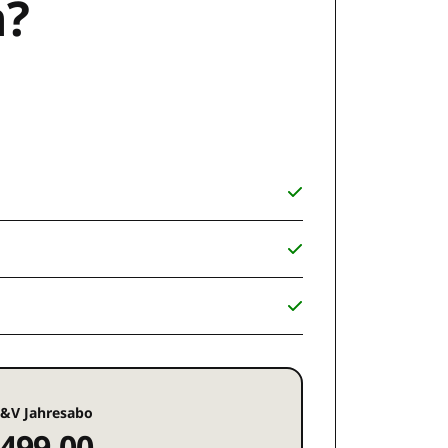
n?
&V Jahresabo
499,00