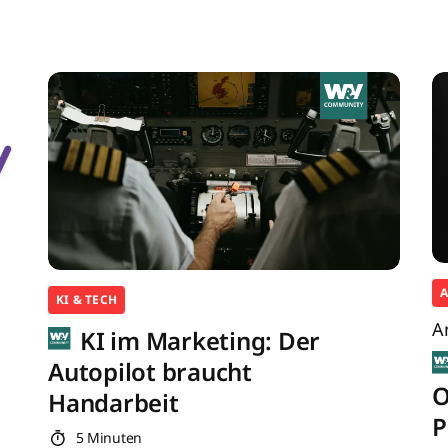
KI & TECH
A
KI im Marketing: Der
Autopilot braucht
O
Handarbeit
P
5 Minuten