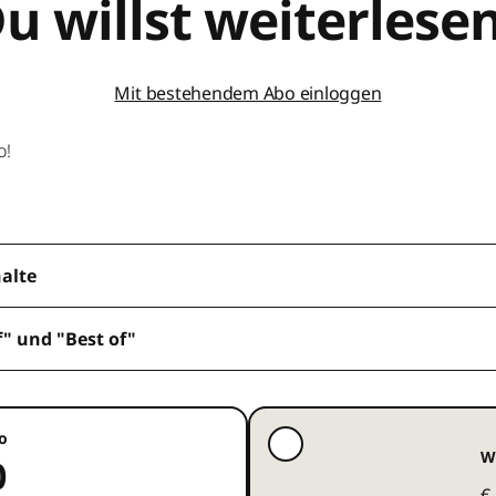
u willst weiterlese
Mit bestehendem Abo einloggen
o!
halte
f" und "Best of"
o
W
0
€