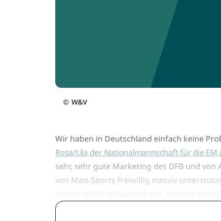
©
W&V
Wir haben in Deutschland einfach keine Prob
Rosa/Lila der Nationalmannschaft für die EM
sehr, sehr gute Marketing des DFB und von 
von Matt Sports freiwillig massiv unterstüt
wieder selbst befeuern kann, solange ist in D