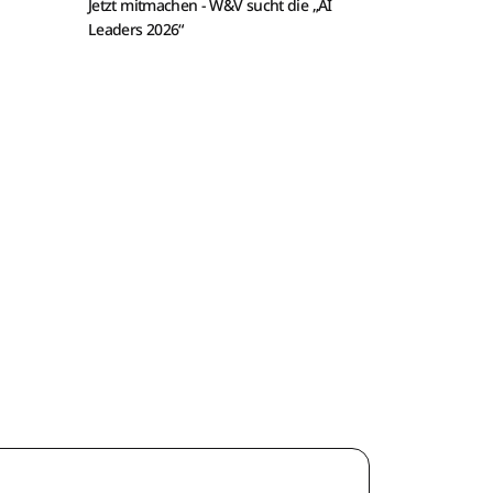
Jetzt mitmachen -
W&V sucht die „AI
Leaders 2026“