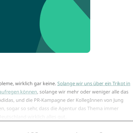
leme, wirklich gar keine.
Solange wir uns über ein Trikot in
 aufregen können
, solange wir mehr oder weniger alle das
Adidas, und die PR-Kampagne der KollegInnen von Jung
zen, sogar so sehr, dass die Agentur das Thema immer
eutschland wirklich alles gut.