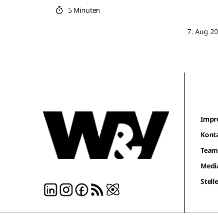
5 Minuten
7. Aug 2
Impr
Kont
Tea
Medi
Stel