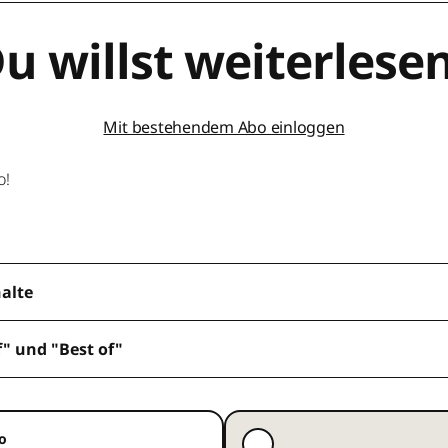
u willst weiterlese
Mit bestehendem Abo einloggen
o!
halte
f" und "Best of"
o