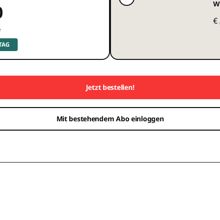
W
0
€
e
 TAG
Jetzt bestellen!
Mit bestehendem Abo einloggen