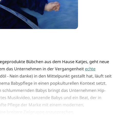
legeprodukte Bübchen aus dem Hause Katjes, geht neue
em das Unternehmen in der Vergangenheit
echte
öl - Nein danke) in den Mittelpunkt gestallt hat, läuft seit
Thema Babypflege in einen popkulturellen Kontext setzt.
lich schlummernden Babys bringt das Unternehmen Hip-
rtes Musikvideo, tanzende Babys und ein Beat, der in
anfte Pflege der Marke mit einem modernen,
ine breitere Zielgruppe anzusprechen.