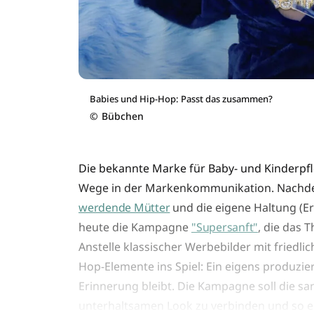
Babies und Hip-Hop: Passt das zusammen?
©
Bübchen
Die bekannte Marke für Baby- und Kinderpf
Wege in der Markenkommunikation. Nachd
werdende Mütter
und die eigene Haltung (Erd
heute die Kampagne
"Supersanft"
, die das 
Anstelle klassischer Werbebilder mit fried
Hop-Elemente ins Spiel: Ein eigens produzie
Erinnerung bleibt. Die Kampagne soll die s
unterhaltsamen Look zu verbinden und so e