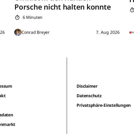
Porsche nicht halten konnte
6 Minuten
026
Conrad Breyer
7. Aug 2026
essum
Disclaimer
akt
Datenschutz
m
Privatsphäre-Einstellungen
adaten
lenmarkt