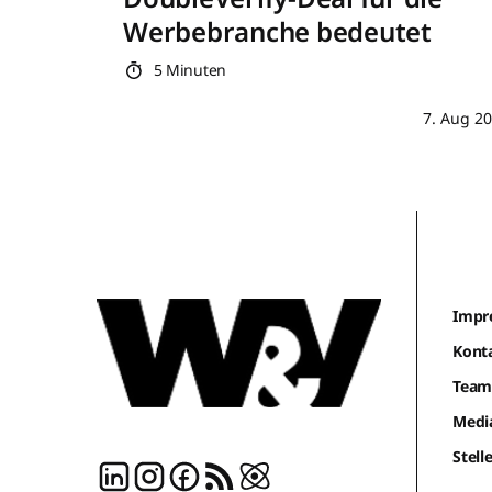
Werbebranche bedeutet
5 Minuten
7. Aug 2
Impr
Kont
Tea
Medi
Stel