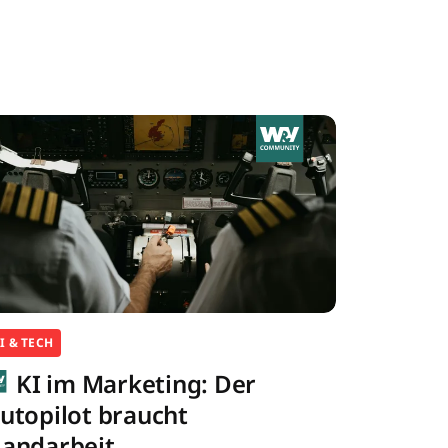
I & TECH
KI im Marketing: Der
utopilot braucht
andarbeit