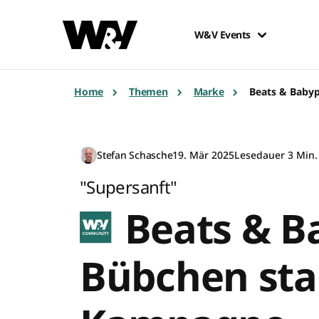
W&V Events
Home
Themen
Marke
Beats & Baby
Stefan Schasche
19. Mär 2025
Lesedauer 3 Min.
"Supersanft"
Beats & B
Bübchen sta