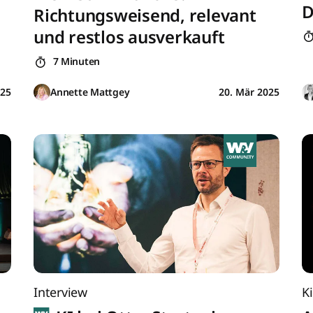
D
Richtungsweisend, relevant
und restlos ausverkauft
7 Minuten
025
Annette Mattgey
20. Mär 2025
Interview
K