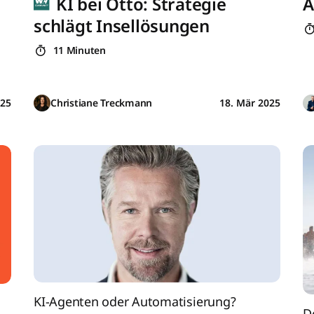
KI bei Otto: Strategie
A
schlägt Insellösungen
11 Minuten
025
Christiane Treckmann
18. Mär 2025
KI-Agenten oder Automatisierung?
D