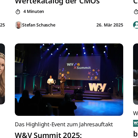
Wertekatalog der CMOs
4 Minuten
025
Stefan Schasche
26. Mär 2025
W
Das Highlight-Event zum Jahresauftakt
b
W&V Summit 2025: