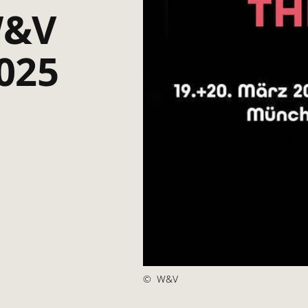
W&V
025
©
W&V