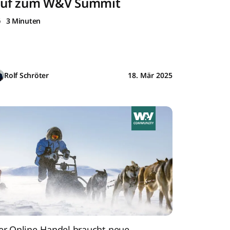
uf zum W&V Summit
3 Minuten
Rolf Schröter
18. Mär 2025
er Online-Handel braucht neue