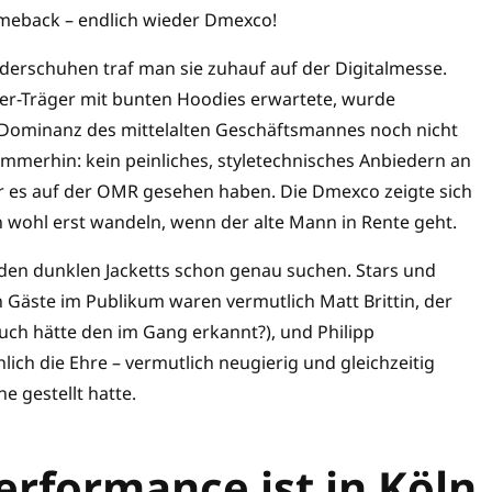
omeback – endlich wieder Dmexco!
erschuhen traf man sie zuhauf auf der Digitalmesse.
r-Träger mit bunten Hoodies erwartete, wurde
e Dominanz des mittelalten Geschäftsmannes noch nicht
mmerhin: kein peinliches, styletechnisches Anbiedern an
wir es auf der OMR gesehen haben. Die Dmexco zeigte sich
ch wohl erst wandeln, wenn der alte Mann in Rente geht.
den dunklen Jacketts schon genau suchen. Stars und
 Gäste im Publikum waren vermutlich Matt Brittin, der
ch hätte den im Gang erkannt?), und Philipp
ch die Ehre – vermutlich neugierig und gleichzeitig
e gestellt hatte.
rformance ist in Köln