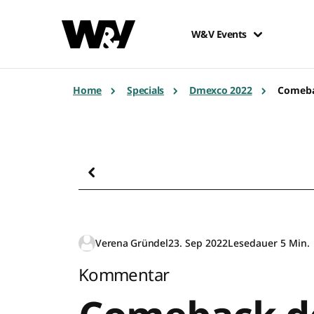
W&V Events
Home
Specials
Dmexco 2022
Comebac
Verena Gründel
23. Sep 2022
Lesedauer 5 Min.
Kommentar