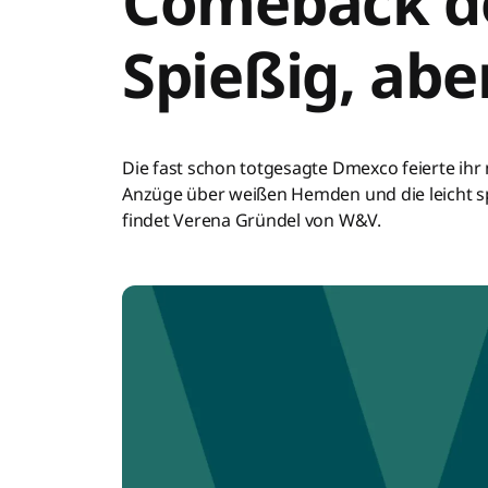
Comeback d
Spießig, abe
Die fast schon totgesagte Dmexco feierte ih
Anzüge über weißen Hemden und die leicht spi
findet Verena Gründel von W&V.