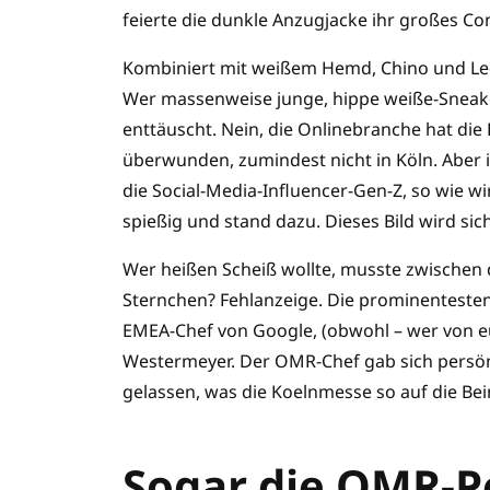
feierte die dunkle Anzugjacke ihr großes C
Kombiniert mit weißem Hemd, Chino und Led
Wer massenweise junge, hippe weiße-Sneake
enttäuscht. Nein, die Onlinebranche hat di
überwunden, zumindest nicht in Köln. Aber i
die Social-Media-Influencer-Gen-Z, so wie 
spießig und stand dazu. Dieses Bild wird si
Wer heißen Scheiß wollte, musste zwischen 
Sternchen? Fehlanzeige. Die prominentesten
EMEA-Chef von Google, (obwohl – wer von eu
Westermeyer. Der OMR-Chef gab sich persönli
gelassen, was die Koelnmesse so auf die Bein
Sogar die OMR-Pe