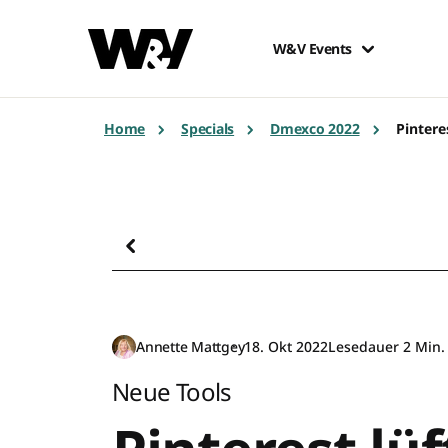
W&V Events
Home
Specials
Dmexco 2022
Pintere
Annette Mattgey
18. Okt 2022
Lesedauer 2 Min.
Neue Tools