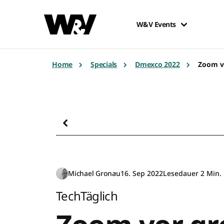
W&V Events
Home
Specials
Dmexco 2022
Zoom v
Michael Gronau
16. Sep 2022
Lesedauer 2 Min.
TechTäglich