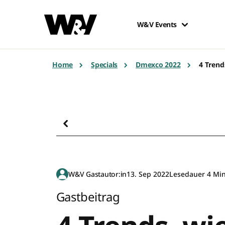
W&V Events
Home
Specials
Dmexco 2022
4 Trend
W&V Gastautor:in
13. Sep 2022
Lesedauer 4 Min
Gastbeitrag