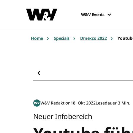
W&V Events
Home
Specials
Dmexco 2022
Youtube
W&V Redaktion
18. Okt 2022
Lesedauer 3 Min.
Neuer Infobereich