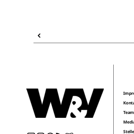
Impr
Kont
Tea
Medi
Stel