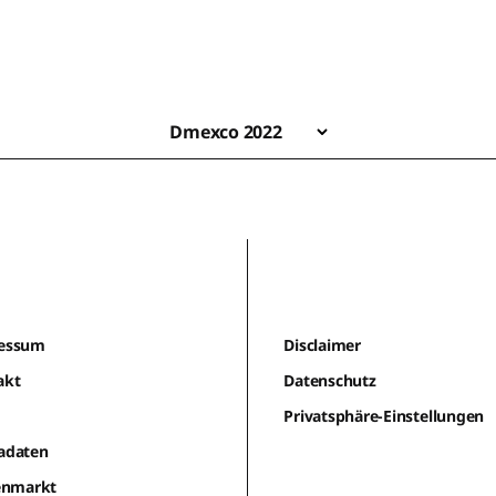
Dmexco 2022
essum
Disclaimer
akt
Datenschutz
m
Privatsphäre-Einstellungen
adaten
lenmarkt