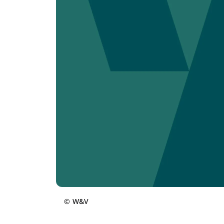
©
W&V