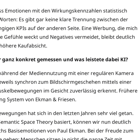
ss Emotionen mit den Wirkungskennzahlen statistisch
orten: Es gibt gar keine klare Trennung zwischen der
gigen KPIs auf der anderen Seite. Eine Werbung, die mich
ve Gefühle weckt und Negatives vermeidet, bleibt deutlich
höhere Kaufabsicht.
 ganz konkret gemessen und was leistete dabei KI?
 während der Mediennutzung mit einer regulären Kamera
jeweils synchron zum Bildschirmgeschehen mittels einer
Muskelbewegungen im Gesicht zuverlässig erkennt. Frühere
ing System von Ekman & Friesen.
ewegungen hat sich in den letzten Jahren sehr viel getan.
 Semantic Space Theory basiert, können wir nun deutlich
chs Basisemotionen von Paul Ekman. Bei der Freude zum
efe gehen: Menschen sitzen ja nicht die ganze Zeit mit